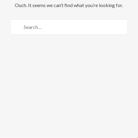
Ouch. It seems we can’t find what you’re looking for.
We are Decibel
We’re a rock band from NYC. Vestibulum
facilisis, purus nec pulvinar iaculis, ligula
mi.
Follow Us