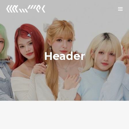
Archives
2026년 1월
2025년 12월
Header
2025년 7월
Categories
Uncategorized