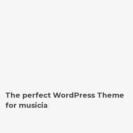
We are Decibel
We’re a rock band from NYC. Vestibulum
facilisis, purus nec pulvinar iaculis, ligula
mi.
Follow Us
The perfect WordPress Theme
for
musician
|