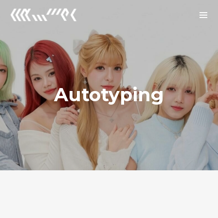
Archives
2026년 1월
2025년 12월
Autotyping
2025년 7월
Categories
Uncategorized