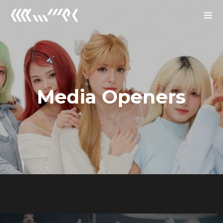
Archives
2026년 1월
2025년 12월
Media Openers
2025년 7월
Categories
Uncategorized