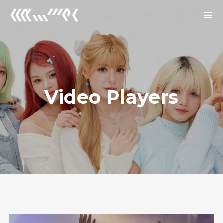
Archives
2026년 1월
2025년 12월
Video Players
2025년 7월
Categories
Uncategorized