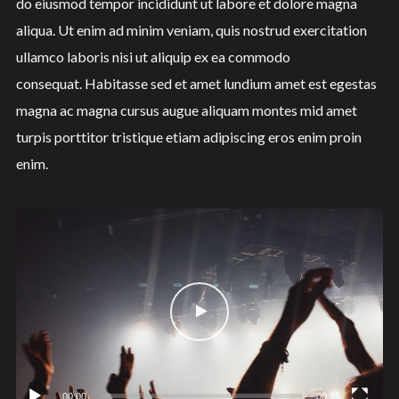
do eiusmod tempor incididunt ut labore et dolore magna
aliqua. Ut enim ad minim veniam, quis nostrud exercitation
ullamco laboris nisi ut aliquip ex ea commodo
consequat. Habitasse sed et amet lundium amet est egestas
magna ac magna cursus augue aliquam montes mid amet
turpis porttitor tristique etiam adipiscing eros enim proin
enim.
동
영
상
플
레
이
어
00:00
00:25