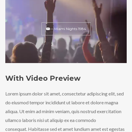
— Miami Nights 1984
We are Decibel
We’re a rock band from NYC. Vestibulum
facilisis, purus nec pulvinar iaculis, ligula
mi.
With Video Preview
Follow Us
Lorem ipsum dolor sit amet, consectetur adipiscing elit, sed
do eiusmod tempor incididunt ut labore et dolore magna
aliqua. Ut enim ad minim veniam, quis nostrud exercitation
ullamco laboris nisi ut aliquip ex ea commodo
consequat. Habitasse sed et amet lundium amet est egestas