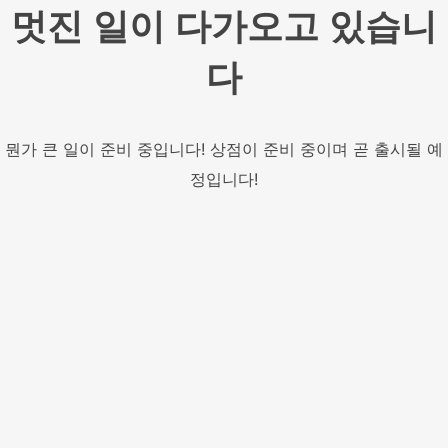
멋진 일이 다가오고 있습니
다
We are Decibel
뭔가 큰 일이 준비 중입니다! 상점이 준비 중이며 곧 출시될 예
We’re a rock band from NYC. Vestibulum
정입니다!
facilisis, purus nec pulvinar iaculis, ligula
mi.
Follow Us