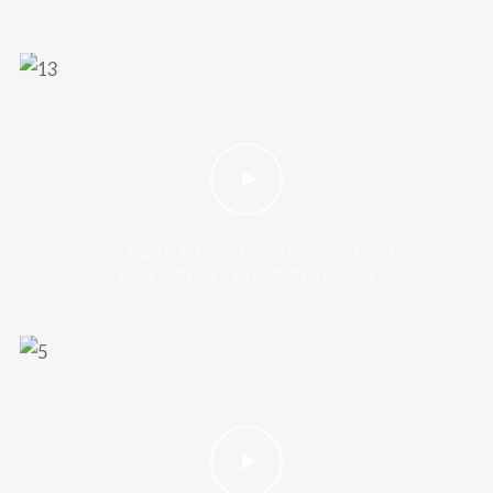
MEPC (맵시) – Emotional wave | Show!
MusicCore | MBC260110방송