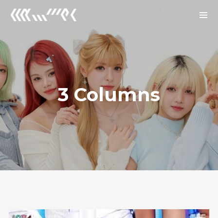
Archives
2026년 1월
2025년 12월
3 Columns
2025년 7월
Categories
Uncategorized