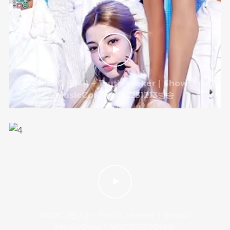
We are Decibel
MEPC (맵시) – Truth seeker | Show!
We’re a rock band from NYC. Vestibulum
MusicCore | MBC251213방송
facilisis, purus nec pulvinar iaculis, ligula
mi.
Follow Us
MEPC (맵시) – Truth seeker | Show!
MusicCore | MBC251220방송