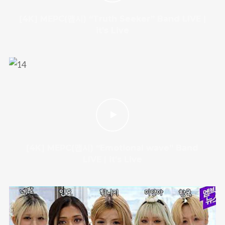
[4K] MEPC(맵시) “Truth Seeker” Band LIVE |
it’s Live
[4K] MEPC(맵시) “Emotional wave” Band
LIVE | it’s Live