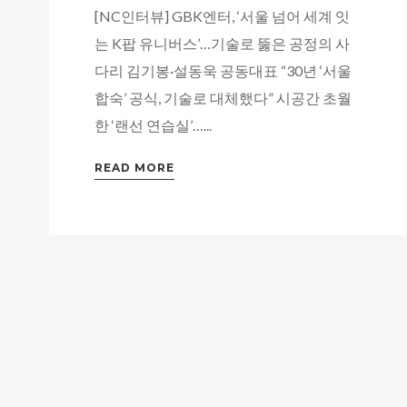
[NC인터뷰] GBK엔터, ‘서울 넘어 세계 잇
는 K팝 유니버스’…기술로 뚫은 공정의 사
다리 김기봉·설동욱 공동대표 “30년 ‘서울
합숙’ 공식, 기술로 대체했다” 시공간 초월
한 ‘랜선 연습실’…...
READ MORE