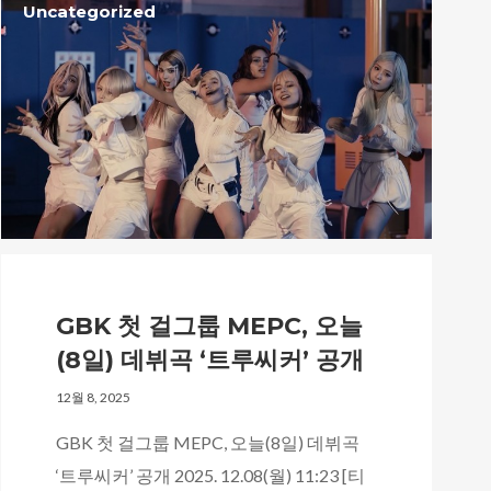
Uncategorized
We are Decibel
We’re a rock band from NYC. Vestibulum
facilisis, purus nec pulvinar iaculis, ligula
mi.
GBK 첫 걸그룹 MEPC, 오늘
Follow Us
(8일) 데뷔곡 ‘트루씨커’ 공개
12월 8, 2025
GBK 첫 걸그룹 MEPC, 오늘(8일) 데뷔곡
‘트루씨커’ 공개 2025. 12.08(월) 11:23 [티